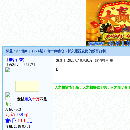
标题：
[09错01]（074期）有一点动心→长久跟踪发财的致富好料
【
赢钞仁智
】
发表于 2026-07-08 09:32
短消息
引用
【吉利ＶＩＰ认证】
D
人之相惜惜于品，人之相敬敬于德，人之相交交于
发帖
月入
十万
不是
梦
！
发帖: 4763
元宝:
258
个
111
吉币:
元
注册:
2016-06-01