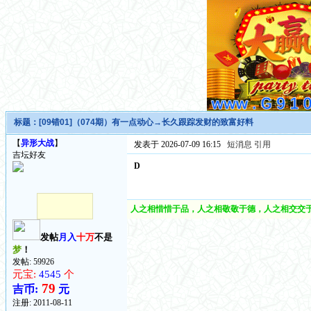
标题：
[09错01]（074期）有一点动心→长久跟踪发财的致富好料
【
异形大战
】
发表于 2026-07-09 16:15
短消息
引用
吉坛好友
D
人之相惜惜于品，人之相敬敬于德，人之相交交于
发帖
月入
十万
不是
梦
！
发帖: 59926
元宝:
4545
个
79
吉币:
元
注册:
2011-08-11