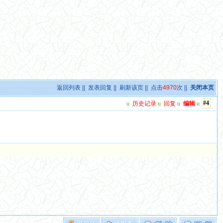
返回列表
||
发表回复
||
刷新该页
|| 点击
4970
次 ||
关闭本页
#4
u
历史记录
u
回复
u
编辑
u