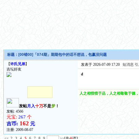
标题：
[00错00]「074期」期期包中的话不想说，包赢没问题
【
许氏兄弟
】
发表于 2026-07-09 17:20
短消息
引
吉坛好友
d
人之相惜惜于品，人之相敬敬于德，
发帖
月入
十万
不是
梦
！
发帖: 4566
元宝:
267
个
162
吉币:
元
注册:
2009-08-07
<<
2
3
4
5
6
7
8
9
>>
[共
46
页]