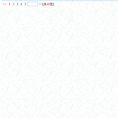
<<
1
2
3
4
5
>>
[共
46
页]