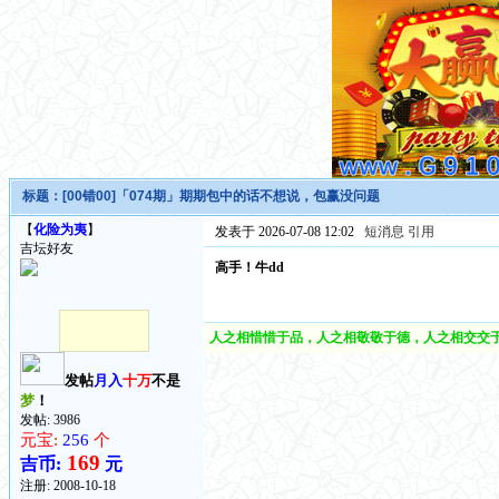
标题：
[00错00]「074期」期期包中的话不想说，包赢没问题
【
化险为夷
】
发表于 2026-07-08 12:02
短消息
引用
吉坛好友
高手！牛dd
人之相惜惜于品，人之相敬敬于德，人之相交交于
发帖
月入
十万
不是
梦
！
发帖: 3986
元宝:
256
个
169
吉币:
元
注册:
2008-10-18