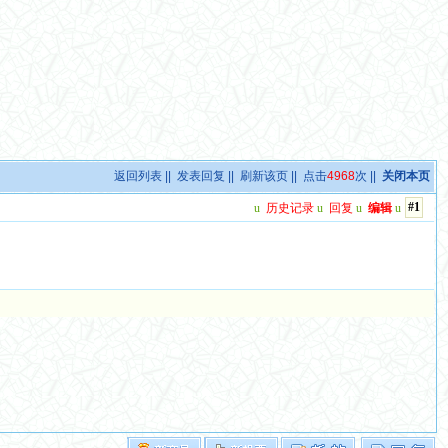
返回列表
||
发表回复
||
刷新该页
|| 点击
4968
次 ||
关闭本页
#1
u
历史记录
u
回复
u
编辑
u