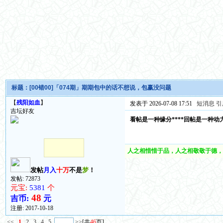
标题：
[00错00]「074期」期期包中的话不想说，包赢没问题
【
残阳如血
】
发表于 2026-07-08 17:51
短消息
引
吉坛好友
看帖是一种缘分****回帖是一种动
人之相惜惜于品，人之相敬敬于德，
发帖
月入
十万
不是
梦
！
发帖: 72873
元宝:
5381
个
48
吉币:
元
注册:
2017-10-18
<<
1
2
3
4
5
>>
[共
46
页]