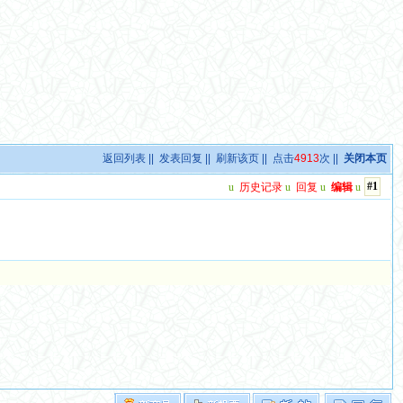
返回列表
||
发表回复
||
刷新该页
|| 点击
4913
次 ||
关闭本页
#1
u
历史记录
u
回复
u
编辑
u