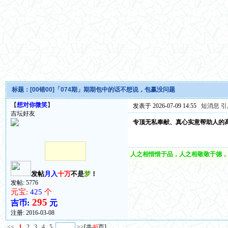
标题：
[00错00]「074期」期期包中的话不想说，包赢没问题
【
想对你微笑
】
发表于 2026-07-09 14:55
短消息
引
吉坛好友
专顶无私奉献、真心实意帮助人的
人之相惜惜于品，人之相敬敬于德，
发帖
月入
十万
不是
梦
！
发帖: 5776
元宝:
425
个
295
吉币:
元
注册:
2016-03-08
<<
1
2
3
4
5
>>
[共
46
页]