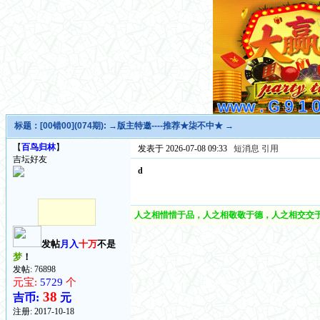
标题：
[00错00](074期): →版主特邀----推荐★柒不中★ →
【
百鸟归林
】
发表于 2026-07-08 09:33
短消息
引用
吉坛好友
d
人之相惜惜于品，人之相敬敬于德，人之相交交于
发帖
月入
十万
不是
梦
！
发帖: 76898
元宝:
5729
个
38
吉币:
元
注册:
2017-10-18