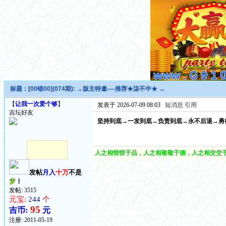
标题：
[00错00](074期): →版主特邀----推荐★柒不中★ →
【
让我一次爱个够
】
发表于 2026-07-09 08:03
短消息
引用
吉坛好友
坚持到底→一发到底→负责到底→永不后退→勇往直前
人之相惜惜于品，人之相敬敬于德，人之相交交于
发帖
月入
十万
不是
梦
！
发帖: 3515
元宝:
244
个
95
吉币:
元
注册:
2011-05-19