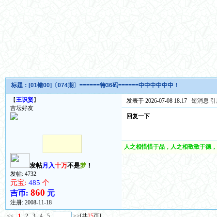
标题：
[01错00]〔074期〕======特36码======中中中中中中！
【
王识贤
】
发表于 2026-07-08 18:17
短消息
引
吉坛好友
回复一下
人之相惜惜于品，人之相敬敬于德，
发帖
月入
十万
不是
梦
！
发帖: 4732
元宝:
485
个
860
吉币:
元
注册:
2008-11-18
<<
1
2
3
4
5
>>
[共
25
页]