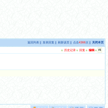
返回列表
||
发表回复
||
刷新该页
|| 点击
4366
次 ||
关闭本页
#1
u
历史记录
u
回复
u
编辑
u