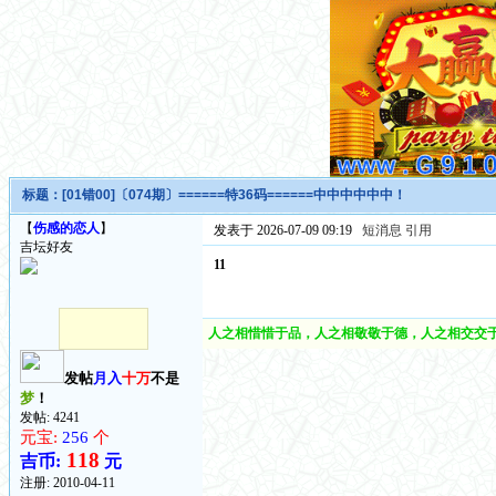
标题：
[01错00]〔074期〕======特36码======中中中中中中！
【
伤感的恋人
】
发表于 2026-07-09 09:19
短消息
引用
吉坛好友
11
人之相惜惜于品，人之相敬敬于德，人之相交交于
发帖
月入
十万
不是
梦
！
发帖: 4241
元宝:
256
个
118
吉币:
元
注册:
2010-04-11