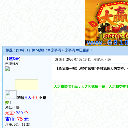
标题：
[13错01]《074期》:〓⑦平码 + ⑦平码 〓已更新！
【
记实录
】
发表于 2026-07-09 18:11
短消息
引用
吉坛好友
【给我顶一帖】您的“顶贴”是对我最大的支持、是给了
人之相惜惜于品，人之相敬敬于德，人之相交交于
发帖
月入
十万
不是
梦
！
发帖: 4484
元宝:
289
个
75
吉币:
元
注册:
2014-11-23