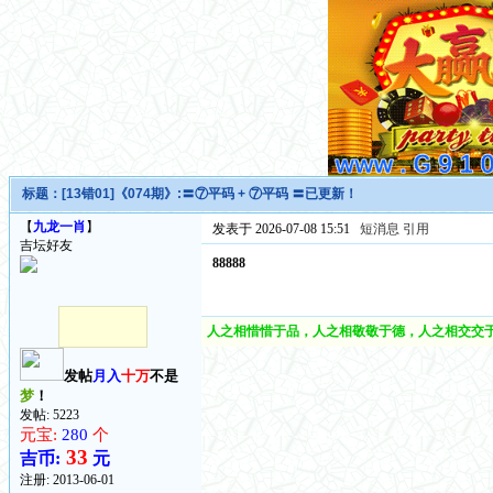
标题：
[13错01]《074期》:〓⑦平码 + ⑦平码 〓已更新！
【
九龙一肖
】
发表于 2026-07-08 15:51
短消息
引用
吉坛好友
88888
人之相惜惜于品，人之相敬敬于德，人之相交交于
发帖
月入
十万
不是
梦
！
发帖: 5223
元宝:
280
个
33
吉币:
元
注册:
2013-06-01