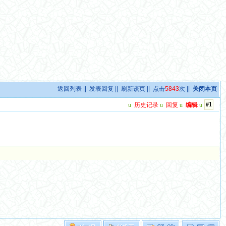
返回列表
||
发表回复
||
刷新该页
|| 点击
5843
次 ||
关闭本页
#1
u
历史记录
u
回复
u
编辑
u