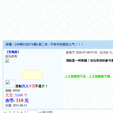
标题：
[38错03]{074期} 殺二肖 --不吹牛的就没人气！！！
【
安魂曲
】
发表于 2026-07-08 07:02
短消息
引
吉坛好友
顶帖是一种美德！论坛有你的参与
人之相惜惜于品，人之相敬敬于德，
发帖
月入
十万
不是
梦
！
发帖: 69561
元宝:
5260
个
310
吉币:
元
注册:
2011-08-11
<<
1
2
3
4
5
>>
[共
30
页]