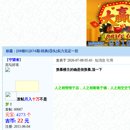
标题：
[08错01]074期:经典(③头)实力见证一切
【
守望者
】
发表于 2026-07-08 05:43
短消息
引用
吉坛好友
羡慕楼主的确是很羡慕,顶一下
人之相惜惜于品，人之相敬敬于德，人之相交交于
发帖
月入
十万
不是
梦
！
发帖: 60667
元宝:
4273
个
22
吉币:
元
注册:
2011-06-04