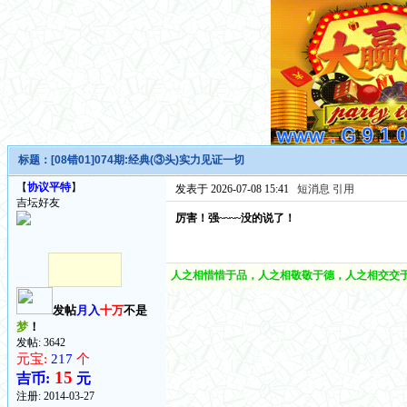
标题：
[08错01]074期:经典(③头)实力见证一切
【
协议平特
】
发表于 2026-07-08 15:41
短消息
引用
吉坛好友
厉害！强~~~~没的说了！
人之相惜惜于品，人之相敬敬于德，人之相交交于
发帖
月入
十万
不是
梦
！
发帖: 3642
元宝:
217
个
15
吉币:
元
注册:
2014-03-27