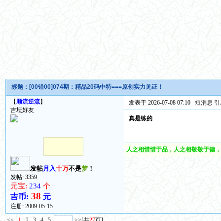
标题：
[00错00]074期：精品20码中特===原创实力见证！
【
顺流逆流
】
发表于 2026-07-08 07:10
短消息
引
吉坛好友
真是练的
人之相惜惜于品，人之相敬敬于德，
发帖
月入
十万
不是
梦
！
发帖: 3359
元宝:
234
个
38
吉币:
元
注册:
2009-05-15
<<
1
2
3
4
5
>>
[共
27
页]