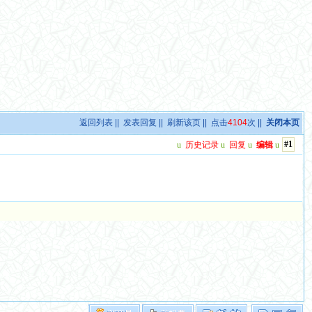
返回列表
||
发表回复
||
刷新该页
|| 点击
4104
次 ||
关闭本页
#1
u
历史记录
u
回复
u
编辑
u