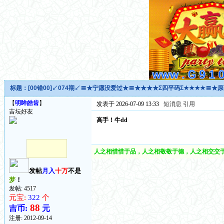
标题：
[00错00]↙074期↙〓★宁愿没爱过★〓★★★★Σ四平码Σ★★★★〓★
【
明眸皓齿
】
发表于 2026-07-09 13:33
短消息
引用
吉坛好友
高手！牛dd
人之相惜惜于品，人之相敬敬于德，人之相交交于
发帖
月入
十万
不是
梦
！
发帖: 4517
元宝:
322
个
88
吉币:
元
注册:
2012-09-14