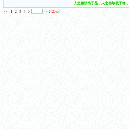
人之相惜惜于品，人之相敬敬于德，
<<
1
2
3
4
5
>>
[共
25
页]