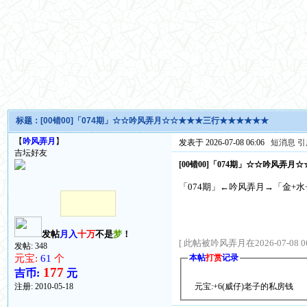
标题：
[00错00]「074期」☆☆吟风弄月☆☆★★★三行★★★★★★
【
吟风弄月
】
发表于 2026-07-08 06:06
短消息
引
吉坛好友
[00错00]「074期」☆☆吟风弄
「074期」←吟风弄月→「金+水+火
发帖
月入
十万
不是
梦
！
[ 此帖被吟风弄月在2026-07-08 0
发帖: 348
元宝:
61
个
本帖
打赏
记录
177
吉币:
元
注册:
2010-05-18
元宝:+6(威仔)老子的私房钱