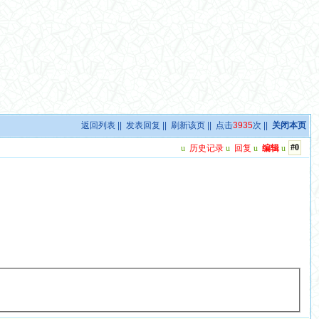
返回列表
||
发表回复
||
刷新该页
|| 点击
3935
次 ||
关闭本页
#0
u
历史记录
u
回复
u
编辑
u