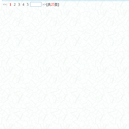
<<
1
2
3
4
5
>>
[共
25
页]