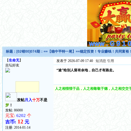
标题：
[02错00]074期：==【稳中平特一尾】==稳定投资！专业赚钱！共同富裕
【
生命无
】
发表于 2026-07-09 17:40
短消息
引用
吉坛好友
“途”给别人留有余地，自己才有路走。
人之相惜惜于品，人之相敬敬于德，人之相交交于
发帖
月入
十万
不是
梦
！
发帖: 86000
元宝:
6202
个
12
吉币:
元
注册:
2014-01-14