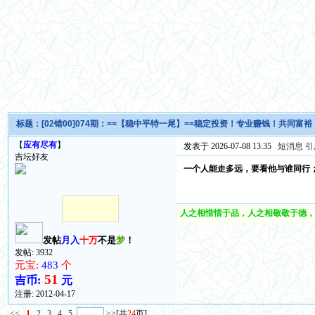
标题：
[02错00]074期：==【稳中平特一尾】==稳定投资！专业赚钱！共同富裕
【
应有尽有
】
发表于 2026-07-08 13:35
短消息
引
吉坛好友
一个人能走多远，要看他与谁同行
人之相惜惜于品，人之相敬敬于德，
发帖
月入
十万
不是
梦
！
发帖: 3932
元宝:
483
个
51
吉币:
元
注册:
2012-04-17
<<
1
2
3
4
5
>>
[共
24
页]