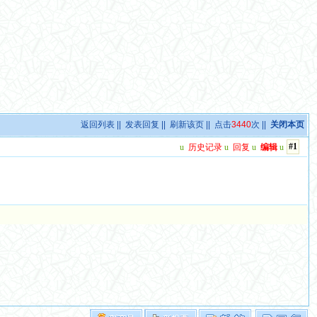
返回列表
||
发表回复
||
刷新该页
|| 点击
3440
次 ||
关闭本页
#1
u
历史记录
u
回复
u
编辑
u