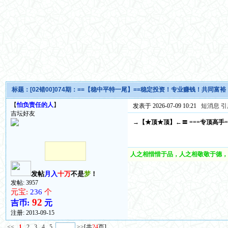
标题：
[02错00]074期：==【稳中平特一尾】==稳定投资！专业赚钱！共同富裕
【
怕负责任的人
】
发表于 2026-07-09 10:21
短消息
引
吉坛好友
→【★顶★顶】←〓 ===专顶高手=
人之相惜惜于品，人之相敬敬于德，
发帖
月入
十万
不是
梦
！
发帖: 3957
元宝:
236
个
92
吉币:
元
注册:
2013-09-15
<<
1
2
3
4
5
>>
[共
24
页]