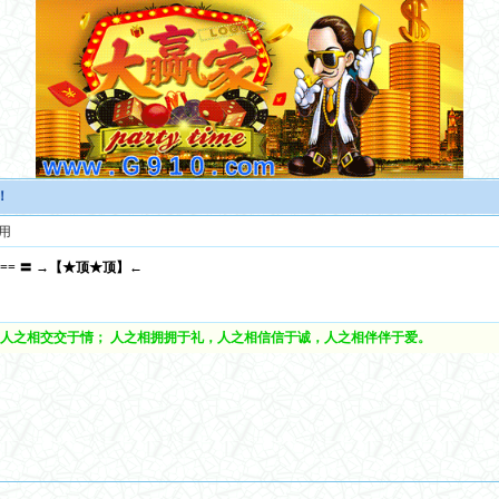
！
用
== 〓 →【★顶★顶】←
人之相交交于情； 人之相拥拥于礼，人之相信信于诚，人之相伴伴于爱。