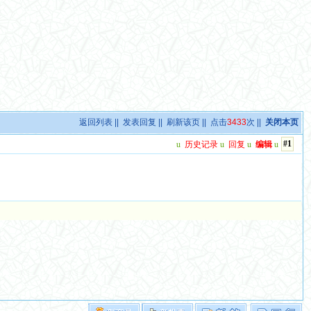
返回列表
||
发表回复
||
刷新该页
|| 点击
3433
次 ||
关闭本页
#1
u
历史记录
u
回复
u
编辑
u