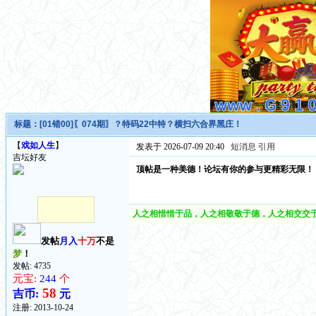
标题：
[01错00]〖074期〗？特码22中特？横扫六合界黑庄！
【
戏如人生
】
发表于 2026-07-09 20:40
短消息
引用
吉坛好友
顶帖是一种美德！论坛有你的参与更精彩无限！
人之相惜惜于品，人之相敬敬于德，人之相交交于
发帖
月入
十万
不是
梦
！
发帖: 4735
元宝:
244
个
58
吉币:
元
注册:
2013-10-24