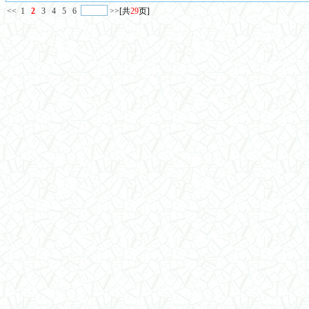
<<
1
2
3
4
5
6
>>
[共
29
页]