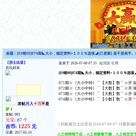
标题：
[03错00]074期◣大小，稳定资料+１００％选项◢{己更新} 是不是高手
【
莎士比亚
】
发表于 2026-07-08 07:33
短消息
引用
吉坛好友
[03错00]074期◣大小，稳定资料+１００％选
071期☆《大小中特》⌒【大数】数⌒☆开:鼠
072期☆《大小中特》⌒【大数】数⌒☆开:猪
073期☆《大小中特》⌒【大数】数⌒☆开:龙
074期☆《大小中特》⌒【小数】数⌒☆开:
*
发帖
月入
十万
不是
梦
！
发帖: 993
元宝:
87
个
[ 此帖被莎士比亚在2026-07-08 07:34重新编辑
1225
吉币:
元
注册:
2017-02-24
人之相惜惜于品，人之相敬敬于德，人之相交交于