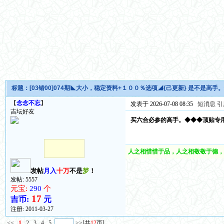
标题：
[03错00]074期◣大小，稳定资料+１００％选项◢{己更新} 是不是高
【
念念不忘
】
发表于 2026-07-08 08:35
短消息
引
吉坛好友
买六合必参的高手。◆◆◆顶贴专
人之相惜惜于品，人之相敬敬于德，
发帖
月入
十万
不是
梦
！
发帖: 5557
元宝:
290
个
17
吉币:
元
注册:
2011-03-27
<<
1
2
3
4
5
>>
[共
12
页]