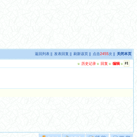
返回列表
||
发表回复
||
刷新该页
|| 点击
2455
次 ||
关闭本页
#1
u
历史记录
u
回复
u
编辑
u