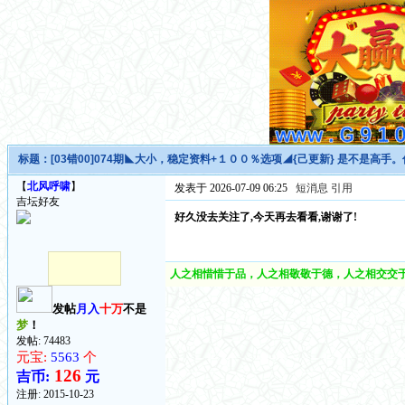
标题：
[03错00]074期◣大小，稳定资料+１００％选项◢{己更新} 是不是高手
【
北风呼啸
】
发表于 2026-07-09 06:25
短消息
引用
吉坛好友
好久没去关注了,今天再去看看,谢谢了!
人之相惜惜于品，人之相敬敬于德，人之相交交于
发帖
月入
十万
不是
梦
！
发帖: 74483
元宝:
5563
个
126
吉币:
元
注册:
2015-10-23