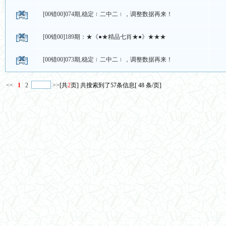
[00错00]074期,稳定﹛二中二﹜，调整数据再来！
[00错00]189期：★《●★精品七肖★●》★★★
[00错00]073期,稳定﹛二中二﹜，调整数据再来！
<<
1
2
>>
[共
2
页] 共搜索到了57条信息[ 48 条/页]