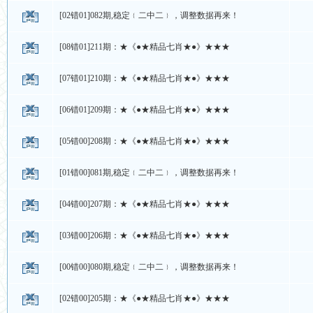
[02错01]082期,稳定﹛二中二﹜，调整数据再来！
[08错01]211期：★《●★精品七肖★●》★★★
[07错01]210期：★《●★精品七肖★●》★★★
[06错01]209期：★《●★精品七肖★●》★★★
[05错00]208期：★《●★精品七肖★●》★★★
[01错00]081期,稳定﹛二中二﹜，调整数据再来！
[04错00]207期：★《●★精品七肖★●》★★★
[03错00]206期：★《●★精品七肖★●》★★★
[00错00]080期,稳定﹛二中二﹜，调整数据再来！
[02错00]205期：★《●★精品七肖★●》★★★