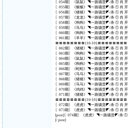
〖054期〗《鼠鼠》◥一路骚货◤/杀 ① 肖 开奖
〖055期〗《猴猴》◥一路骚货◤/杀 ① 肖 开奖
〖056期〗《猪猪》◥一路骚货◤/杀 ① 肖 开奖
〖057期〗《龙龙》◥一路骚货◤/杀 ① 肖 开奖
〖058期〗《狗狗》◥一路骚货◤/杀 ① 肖 开奖
〖059期〗《马马》◥一路骚货◤/杀 ① 肖 开奖
〖060期〗《狗狗》◥一路骚货◤/杀 ① 肖 开奖
〖061期〗《羊羊》◥一路骚货◤/杀 ① 肖 开奖
〓〓〓〓〓〓〓〓{10-10}〓〓〓〓〓〓〓〓
〖062期〗《猪猪》◥一路骚货◤/杀 ① 肖 开奖
〖063期〗《狗狗》◥一路骚货◤/杀 ① 肖 开奖
〖064期〗《鼠鼠》◥一路骚货◤/杀 ① 肖 开奖
〖065期〗《狗狗》◥一路骚货◤/杀 ① 肖 开奖
〖066期〗《蛇蛇》◥一路骚货◤/杀 ① 肖 开奖
〖067期〗《马马》◥一路骚货◤/杀 ① 肖 开奖
〖068期〗《猪猪》◥一路骚货◤/杀 ① 肖 开奖
〖069期〗《马马》◥一路骚货◤/杀 ① 肖 开奖
〖070期〗《鸡鸡》◥一路骚货◤/杀 ① 肖 开奖
〖071期〗《猪猪》◥一路骚货◤/杀 ① 肖 开奖
〓〓〓〓〓〓〓〓{10-10}〓〓〓〓〓〓〓〓
〖072期〗《虎虎》◥一路骚货◤/杀 ① 肖 开奖
〖073期〗《虎虎》◥一路骚货◤/杀 ① 肖 开奖
[post]〖074期〗《虎虎》◥一路骚货◤/杀 ① 肖
[/ post]